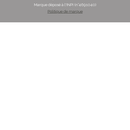
Marque déposé à l'INPI (n°4691040)
Politique de marque